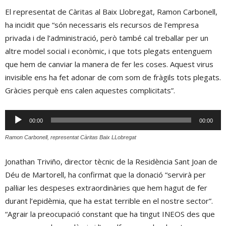
El representat de Càritas al Baix Llobregat, Ramon Carbonell,
ha incidit que “són necessaris els recursos de l’empresa
privada i de l’administració, però també cal treballar per un
altre model social i econòmic, i que tots plegats entenguem
que hem de canviar la manera de fer les coses. Aquest virus
invisible ens ha fet adonar de com som de fràgils tots plegats.
Gràcies perquè ens calen aquestes complicitats”.
Reproductor
00:00
00:00
d'àudio
Ramon Carbonell, representat Càritas Baix LLobregat
Jonathan Triviño, director tècnic de la Residència Sant Joan de
Déu de Martorell, ha confirmat que la donació “servirà per
pal·liar les despeses extraordinàries que hem hagut de fer
durant l’epidèmia, que ha estat terrible en el nostre sector”.
“Agrair la preocupació constant que ha tingut INEOS des que