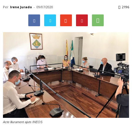
Per
Irene Jurado
-
09/07/2020
2196
Acte lliurament ajuts INEOS