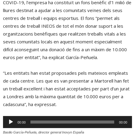
COVID-19, l’empresa ha constituït un fons benèfic d’1 milió de
lliures destinat a ajudar a les comunitats veïnes dels seus
centres de treball i equips esportius. El fons “permet als
centres de treball INEOS de tot el món donar suport a les
organitzacions benèfiques que realitzen treballs vitals a les
seves comunitats locals en aquest moment especialment
difícil aconseguint una donació de fins a un màxim de 10.000
euros per entitat”, ha explicat García-Peñuela.
“Les entitats han estat proposades pels mateixos empleats
de cada centre. Les que es van presentar a Martorell han fet
un treball excel·lent i han estat acceptades per part d’un jurat
a Londres amb la màxima quantitat de 10.000 euros per a
cadascuna”, ha expressat.
Reproductor
00:00
00:00
d'àudio
Basilio García-Peñuela, director general Inovyn España