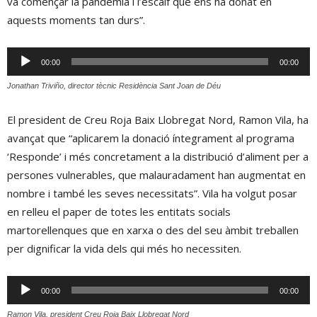
va començar la pandèmia i l’escalf que ens ha donat en
aquests moments tan durs”.
Reproductor
00:00
00:00
d'àudio
Jonathan Triviño, director tècnic Residència Sant Joan de Déu
El president de Creu Roja Baix Llobregat Nord, Ramon Vila, ha
avançat que “aplicarem la donació íntegrament al programa
‘Responde’ i més concretament a la distribució d’aliment per a
persones vulnerables, que malauradament han augmentat en
nombre i també les seves necessitats”. Vila ha volgut posar
en relleu el paper de totes les entitats socials
martorellenques que en xarxa o des del seu àmbit treballen
per dignificar la vida dels qui més ho necessiten.
Reproductor
00:00
00:00
d'àudio
Ramon Vila, president Creu Roja Baix Llobregat Nord