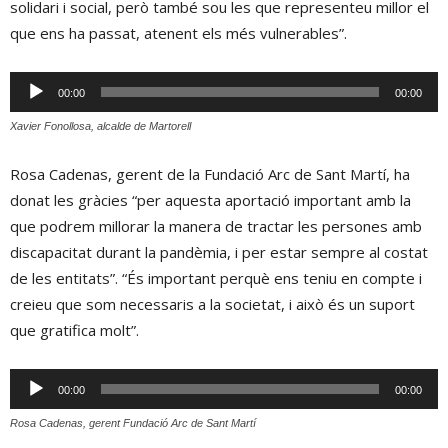
solidari i social, però també sou les que representeu millor el
que ens ha passat, atenent els més vulnerables”.
Reproductor
00:00
00:00
d'àudio
Xavier Fonollosa, alcalde de Martorell
Rosa Cadenas, gerent de la Fundació Arc de Sant Martí, ha
donat les gràcies “per aquesta aportació important amb la
que podrem millorar la manera de tractar les persones amb
discapacitat durant la pandèmia, i per estar sempre al costat
de les entitats”. “És important perquè ens teniu en compte i
creieu que som necessaris a la societat, i això és un suport
que gratifica molt”.
Reproductor
00:00
00:00
d'àudio
Rosa Cadenas, gerent Fundació Arc de Sant Martí