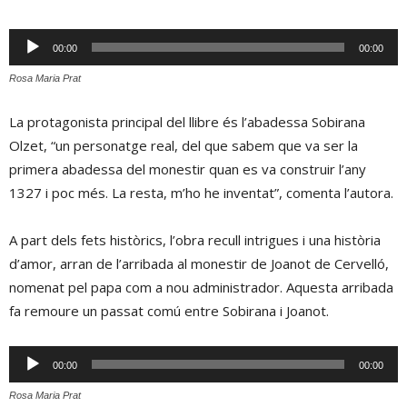
Reproductor
00:00
00:00
d'àudio
Rosa Maria Prat
La protagonista principal del llibre és l’abadessa Sobirana
Olzet, “un personatge real, del que sabem que va ser la
primera abadessa del monestir quan es va construir l’any
1327 i poc més. La resta, m’ho he inventat”, comenta l’autora.
A part dels fets històrics, l’obra recull intrigues i una història
d’amor, arran de l’arribada al monestir de Joanot de Cervelló,
nomenat pel papa com a nou administrador. Aquesta arribada
fa remoure un passat comú entre Sobirana i Joanot.
Reproductor
00:00
00:00
d'àudio
Rosa Maria Prat