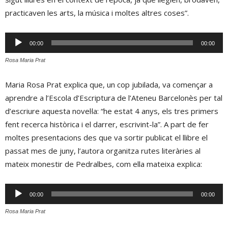
practicaven les arts, la música i moltes altres coses”.
Reproductor
00:00
00:00
d'àudio
Rosa Maria Prat
Maria Rosa Prat explica que, un cop jubilada, va començar a
aprendre a l’Escola d’Escriptura de l’Ateneu Barcelonès per tal
d’escriure aquesta novel·la: “he estat 4 anys, els tres primers
fent recerca històrica i el darrer, escrivint-la”. A part de fer
moltes presentacions des que va sortir publicat el llibre el
passat mes de juny, l’autora organitza rutes literàries al
mateix monestir de Pedralbes, com ella mateixa explica:
Reproductor
00:00
00:00
d'àudio
Rosa Maria Prat