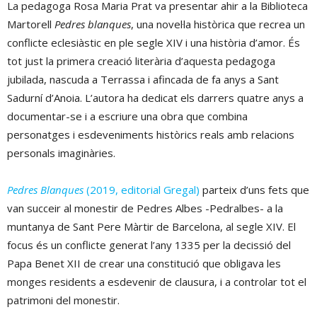
La pedagoga Rosa Maria Prat va presentar ahir a la Biblioteca
Martorell
Pedres blanques
, una novel·la històrica que recrea un
conflicte eclesiàstic en ple segle XIV i una història d’amor. És
tot just la primera creació literària d’aquesta pedagoga
jubilada, nascuda a Terrassa i afincada de fa anys a Sant
Sadurní d’Anoia. L’autora ha dedicat els darrers quatre anys a
documentar-se i a escriure una obra que combina
personatges i esdeveniments històrics reals amb relacions
personals imaginàries.
Pedres Blanques
(2019, editorial Gregal)
parteix d’uns fets que
van succeir al monestir de Pedres Albes -Pedralbes- a la
muntanya de Sant Pere Màrtir de Barcelona, al segle XIV. El
focus és un conflicte generat l’any 1335 per la decissió del
Papa Benet XII de crear una constitució que obligava les
monges residents a esdevenir de clausura, i a controlar tot el
patrimoni del monestir.