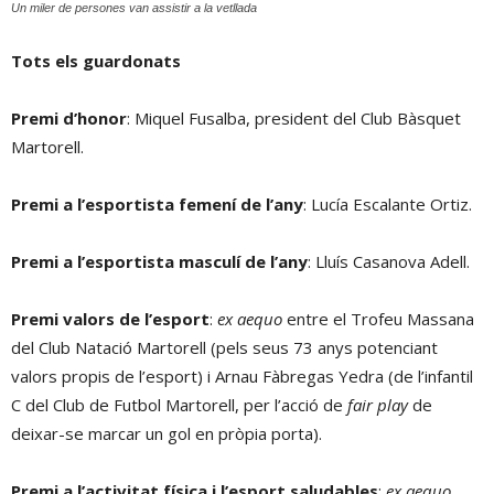
Un miler de persones van assistir a la vetllada
Tots els guardonats
Premi d’honor
: Miquel Fusalba, president del Club Bàsquet
Martorell.
Premi a l’esportista femení de l’any
: Lucía Escalante Ortiz.
Premi a l’esportista masculí de l’any
: Lluís Casanova Adell.
Premi valors de l’esport
:
ex aequo
entre el Trofeu Massana
del Club Natació Martorell (pels seus 73 anys potenciant
valors propis de l’esport) i Arnau Fàbregas Yedra (de l’infantil
C del Club de Futbol Martorell, per l’acció de
fair play
de
deixar-se marcar un gol en pròpia porta).
Premi a l’activitat física i l’esport saludables
:
ex aequo