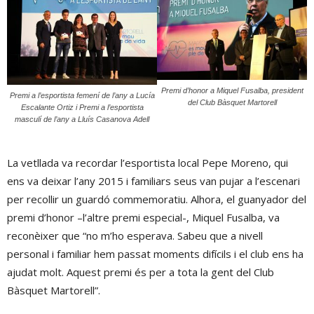
Premi d’honor a Miquel Fusalba, president
Premi a l’esportista femení de l’any a Lucía
del Club Bàsquet Martorell
Escalante Ortiz i Premi a l’esportista
masculí de l’any a Lluís Casanova Adell
La vetllada va recordar l’esportista local Pepe Moreno, qui
ens va deixar l’any 2015 i familiars seus van pujar a l’escenari
per recollir un guardó commemoratiu. Alhora, el guanyador del
premi d’honor –l’altre premi especial-, Miquel Fusalba, va
reconèixer que “no m’ho esperava. Sabeu que a nivell
personal i familiar hem passat moments difícils i el club ens ha
ajudat molt. Aquest premi és per a tota la gent del Club
Bàsquet Martorell”.