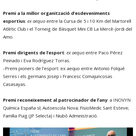
Premi a la millor organització d’esdeveniments
esportius
:
ex aequo
entre la Cursa de 5 i 10 Km del Martorell
Atlètic Club i el Torneig de Bàsquet Mini CB La Mercè-Jordi del
Amo.
Premi dirigents de l’esport
:
ex aequo
entre Paco Pérez
Peinado i Eva Rodríguez Torras.
-Premi pioners de l’esport: ex aequo entre Antonio Folqué
Serres i els germans Josep i Francesc Comajuncosas
Casasayas.
Premi reconeixement al patrocinador de l’any
: a INOVYN
Química España sl; Autoescola Nova; FisioMedic Sant Esteve;
Família Puig (JP Selecta) i Niubó Administració.