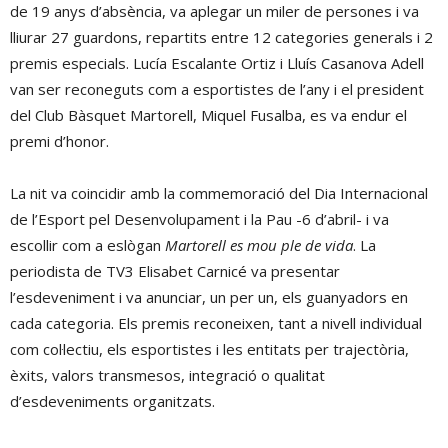
de 19 anys d’absència, va aplegar un miler de persones i va
lliurar 27 guardons, repartits entre 12 categories generals i 2
premis especials. Lucía Escalante Ortiz i Lluís Casanova Adell
van ser reconeguts com a esportistes de l’any i el president
del Club Bàsquet Martorell, Miquel Fusalba, es va endur el
premi d’honor.
La nit va coincidir amb la commemoració del Dia Internacional
de l’Esport pel Desenvolupament i la Pau -6 d’abril- i va
escollir com a eslògan
Martorell es mou ple de vida
. La
periodista de TV3 Elisabet Carnicé va presentar
l’esdeveniment i va anunciar, un per un, els guanyadors en
cada categoria. Els premis reconeixen, tant a nivell individual
com col·lectiu, els esportistes i les entitats per trajectòria,
èxits, valors transmesos, integració o qualitat
d’esdeveniments organitzats.