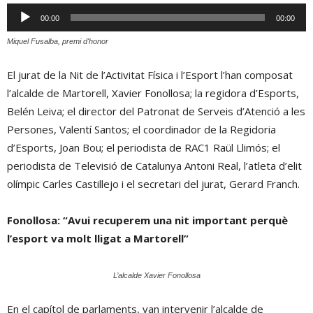
Reproductor
00:00
00:00
d'àudio
Miquel Fusalba, premi d'honor
El jurat de la Nit de l’Activitat Física i l’Esport l’han composat
l’alcalde de Martorell, Xavier Fonollosa; la regidora d’Esports,
Belén Leiva; el director del Patronat de Serveis d’Atenció a les
Persones, Valentí Santos; el coordinador de la Regidoria
d’Esports, Joan Bou; el periodista de RAC1 Raül Llimós; el
periodista de Televisió de Catalunya Antoni Real, l’atleta d’elit
olímpic Carles Castillejo i el secretari del jurat, Gerard Franch.
Fonollosa: “Avui recuperem una nit important perquè
l’esport va molt lligat a Martorell”
L’alcalde Xavier Fonollosa
En el capítol de parlaments, van intervenir l’alcalde de