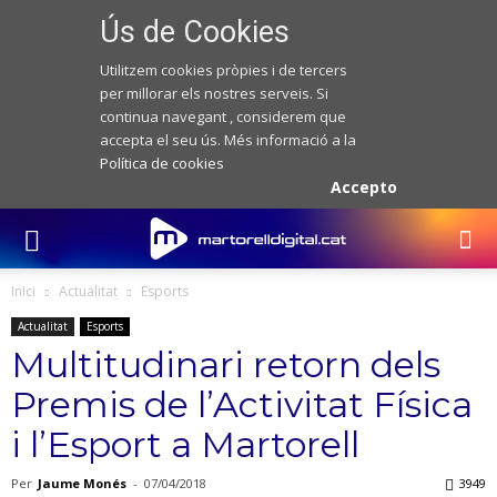
Ús de Cookies
Utilitzem cookies pròpies i de tercers
per millorar els nostres serveis. Si
continua navegant , considerem que
accepta el seu ús. Més informació a la
Política de cookies
Accepto
Inici
Actualitat
Esports
Actualitat
Esports
Multitudinari retorn dels
Premis de l’Activitat Física
i l’Esport a Martorell
Per
Jaume Monés
-
07/04/2018
3949