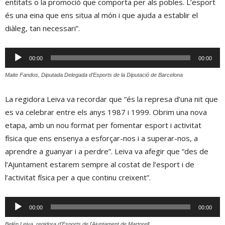
entitats o la promoció que comporta per als pobles. L’esport
és una eina que ens situa al món i que ajuda a establir el
diàleg, tan necessari”.
Reproductor
00:00
00:00
d'àudio
Maite Fandos, Diputada Delegada d’Esports de la Diputació de Barcelona
La regidora Leiva va recordar que “és la represa d’una nit que
es va celebrar entre els anys 1987 i 1999. Obrim una nova
etapa, amb un nou format per fomentar esport i activitat
física que ens ensenya a esforçar-nos i a superar-nos, a
aprendre a guanyar i a perdre”. Leiva va afegir que “des de
l’Ajuntament estarem sempre al costat de l’esport i de
l’activitat física per a que continu creixent”.
Reproductor
00:00
00:00
d'àudio
Belén Leiva, regidora d'Esports de l'Ajuntament de Martorell