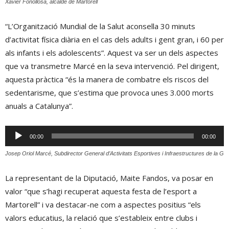
Xavier Fonollosa, alcalde de Martorell
“L’Organització Mundial de la Salut aconsella 30 minuts
d’activitat física diària en el cas dels adults i gent gran, i 60 per
als infants i els adolescents”. Aquest va ser un dels aspectes
que va transmetre Marcé en la seva intervenció. Pel dirigent,
aquesta pràctica “és la manera de combatre els riscos del
sedentarisme, que s’estima que provoca unes 3.000 morts
anuals a Catalunya”.
Reproductor
00:00
00:00
d'àudio
Josep Oriol Marcé, Subdirector General d’Activitats Esportives i Infraestructures de la Gen
La representant de la Diputació, Maite Fandos, va posar en
valor “que s’hagi recuperat aquesta festa de l’esport a
Martorell” i va destacar-ne com a aspectes positius “els
valors educatius, la relació que s’estableix entre clubs i