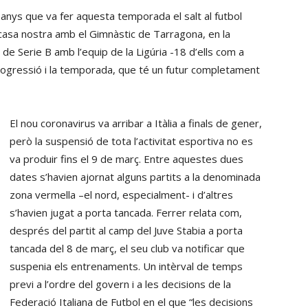
 anys que va fer aquesta temporada el salt al futbol
 casa nostra amb el Gimnàstic de Tarragona, en la
de Serie B amb l’equip de la Ligúria -18 d’ells com a
progressió i la temporada, que té un futur completament
El nou coronavirus va arribar a Itàlia a finals de gener,
però la suspensió de tota l’activitat esportiva no es
va produir fins el 9 de març. Entre aquestes dues
dates s’havien ajornat alguns partits a la denominada
zona vermella –el nord, especialment- i d’altres
s’havien jugat a porta tancada. Ferrer relata com,
després del partit al camp del Juve Stabia a porta
tancada del 8 de març, el seu club va notificar que
suspenia els entrenaments. Un intèrval de temps
previ a l’ordre del govern i a les decisions de la
Federació Italiana de Futbol en el que “les decisions