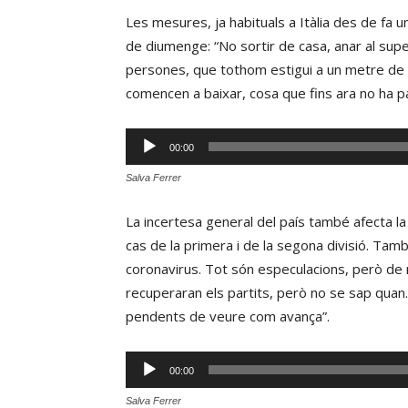
Les mesures, ja habituals a Itàlia des de fa
de diumenge: “No sortir de casa, anar al su
persones, que tothom estigui a un metre de 
comencen a baixar, cosa que fins ara no ha pas
Reproductor
00:00
d'àudio
Salva Ferrer
La incertesa general del país també afecta la s
cas de la primera i de la segona divisió. També
coronavirus. Tot són especulacions, però de 
recuperaran els partits, però no se sap quan
pendents de veure com avança”.
Reproductor
00:00
d'àudio
Salva Ferrer