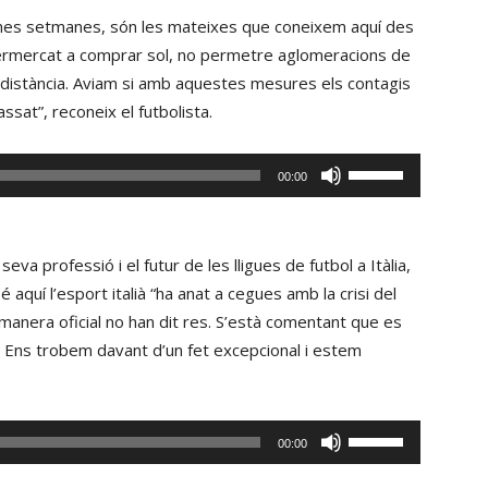
incrementar
 unes setmanes, són les mateixes que coneixem aquí des
o
permercat a comprar sol, no permetre aglomeracions de
disminuir
distància. Aviam si amb aquestes mesures els contagis
el
sat”, reconeix el futbolista.
volum.
Fe
00:00
servir
les
tecles
eva professió i el futur de les lligues de futbol a Itàlia,
de
 aquí l’esport italià “ha anat a cegues amb la crisi del
fletxa
manera oficial no han dit res. S’està comentant que es
cap
. Ens trobem davant d’un fet excepcional i estem
amunt/cap
avall
per
Fe
00:00
incrementar
servir
o