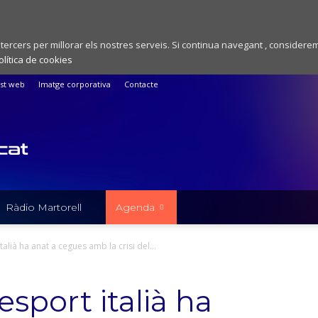
 tercers per millorar els nostres serveis. Si continua navegant , considere
olítica de cookies
st web
Imatge corporativa
Contacte
Ràdio Martorell
Agenda
italià ha anat a cegues amb la crisi del...
’esport italià ha