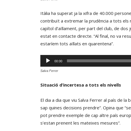
Itàlia ha superat ja la xifra de 40.000 perso
contribuït a extremar la prudència a tots els ni
capítol d’aïllament, per part del club, de do
estat en contacte directe. “Al final, no va res
estaríem tots aïllats en quarentena”.
Reproductor
00:00
d'àudio
Salva Ferrer
Situació d’incertesa a tots els nivells
El dia a dia que viu Salva Ferrer al país de la
sap quines decisions prendre”. Opina que “ser
pot prendre exemple de cap altre país europeu
s’estan prenent les mateixes mesures”.