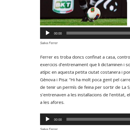
00:00
Salva Ferrer
Ferrer es troba doncs confinat a casa, control
exercicis d’entrenament que li dictaminen i s
atípic en aquesta petita ciutat costanera i p
Gènova i Pisa: “Hi ha molt poca gent pel carr
de tenir un permís de feina per sortir de La 
s’entrenaven a les instal·lacions de l’entitat
a les afores.
Reproductor
00:00
d'àudio
Salva Ferrer