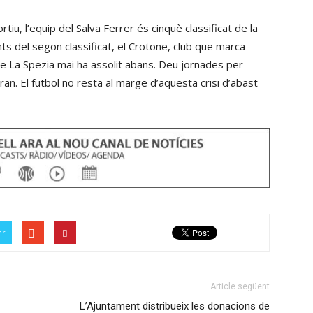
les
disminuir
tecles
tiu, l’equip del Salva Ferrer és cinquè classificat de la
el
de
unts del segon classificat, el Crotone, club que marca
volum.
fletxa
que La Spezia mai ha assolit abans. Deu jornades per
cap
an. El futbol no resta al marge d’aquesta crisi d’abast
amunt/cap
avall
per
incrementar
o
disminuir
el
volum.
er
Article següent
L’Ajuntament distribueix les donacions de