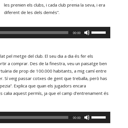
les prenien els clubs, i cada club prenia la seva, i era
diferent de les dels demés”.
Reproductor
Fe
00:00
d'àudio
servir
les
tecles
at pel metge del club. El seu dia a dia és fer els
de
ortir a comprar. Des de la finestra, veu un paisatge ben
fletxa
ortuària de prop de 100.000 habitants, a mig camí entre
cap
er. Sí veig passar cotxes de gent que treballa, però has
amunt/cap
Spezia”. Explica que quan els jugadors encara
avall
, els calia aquest permís, ja que el camp d’entrenament és
per
incrementar
o
Fe
00:00
disminuir
servir
el