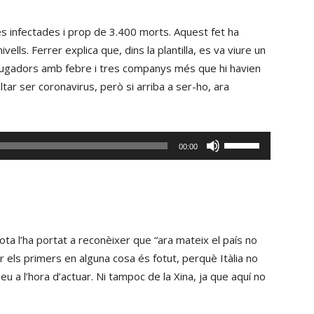
les
volum.
tecles
nes infectades i prop de 3.400 morts. Aquest fet ha
de
vells. Ferrer explica que, dins la plantilla, es va viure un
fletxa
s jugadors amb febre i tres companys més que hi havien
cap
ultar ser coronavirus, però si arriba a ser-ho, ara
amunt/cap
avall
per
Fe
00:00
incrementar
servir
o
les
disminuir
tecles
el
de
volum.
fletxa
 bota l’ha portat a reconèixer que “ara mateix el país no
cap
 els primers en alguna cosa és fotut, perquè Itàlia no
amunt/cap
 a l’hora d’actuar. Ni tampoc de la Xina, ja que aquí no
avall
per