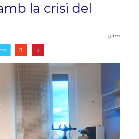
mb la crisi del
1778
tter