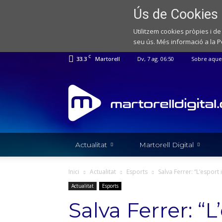
Ús de Cookies
Utilitzem cookies pròpies i de
seu ús. Més informació a la
P
C
33.3
Martorell
Dv, 7 ag. 06:50
Sobre aque
Web
de
notícies
de
l'Ajuntament
de
Actualitat
Martorell Digital
Martorell
Inici
Actualitat
Esports
Salva Ferrer: “L’esport 
Actualitat
Esports
Salva Ferrer: “L