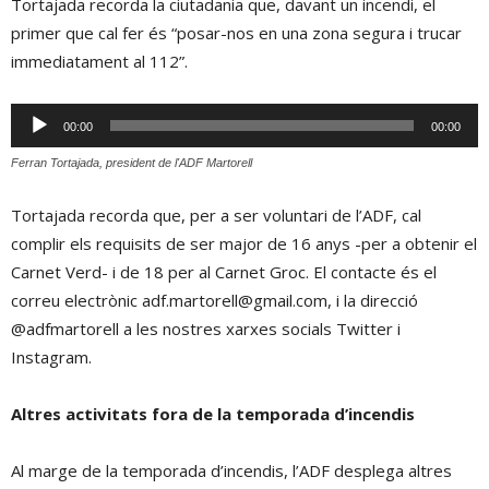
Tortajada recorda la ciutadania que, davant un incendi, el
primer que cal fer és “posar-nos en una zona segura i trucar
immediatament al 112”.
Reproductor
00:00
00:00
d'àudio
Ferran Tortajada, president de l'ADF Martorell
Tortajada recorda que, per a ser voluntari de l’ADF, cal
complir els requisits de ser major de 16 anys -per a obtenir el
Carnet Verd- i de 18 per al Carnet Groc. El contacte és el
correu electrònic adf.martorell@gmail.com, i la direcció
@adfmartorell a les nostres xarxes socials Twitter i
Instagram.
Altres activitats fora de la temporada d’incendis
Al marge de la temporada d’incendis, l’ADF desplega altres