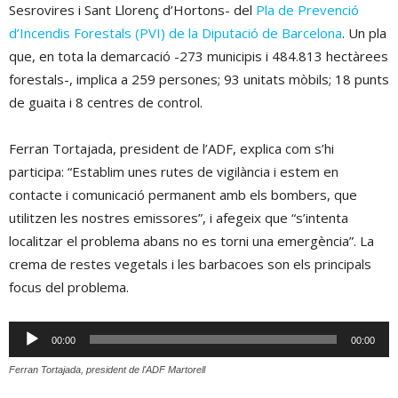
Sesrovires i Sant Llorenç d’Hortons- del
Pla de Prevenció
d’Incendis Forestals (PVI) de la Diputació de Barcelona
. Un pla
que, en tota la demarcació -273 municipis i 484.813 hectàrees
forestals-, implica a 259 persones; 93 unitats mòbils; 18 punts
de guaita i 8 centres de control.
Ferran Tortajada, president de l’ADF, explica com s’hi
participa: “Establim unes rutes de vigilància i estem en
contacte i comunicació permanent amb els bombers, que
utilitzen les nostres emissores”, i afegeix que “s’intenta
localitzar el problema abans no es torni una emergència”. La
crema de restes vegetals i les barbacoes son els principals
focus del problema.
Reproductor
00:00
00:00
d'àudio
Ferran Tortajada, president de l'ADF Martorell