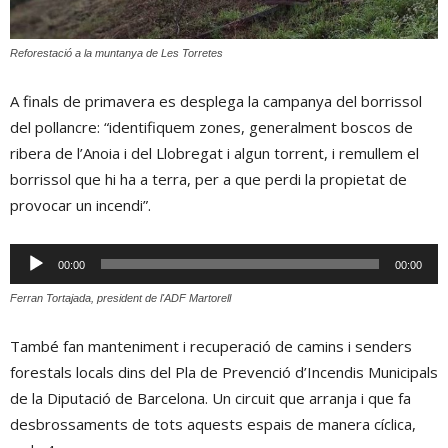
Reforestació a la muntanya de Les Torretes
A finals de primavera es desplega la campanya del borrissol
del pollancre: “identifiquem zones, generalment boscos de
ribera de l’Anoia i del Llobregat i algun torrent, i remullem el
borrissol que hi ha a terra, per a que perdi la propietat de
provocar un incendi”.
Reproductor
00:00
00:00
d'àudio
Ferran Tortajada, president de l'ADF Martorell
També fan manteniment i recuperació de camins i senders
forestals locals dins del Pla de Prevenció d’Incendis Municipals
de la Diputació de Barcelona. Un circuit que arranja i que fa
desbrossaments de tots aquests espais de manera cíclica,