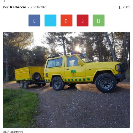
Per
Redacció
-
25/08/2020
2005
ADF Martorell