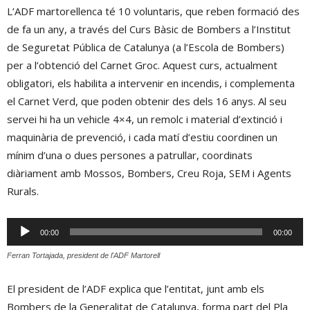
L’ADF martorellenca té 10 voluntaris, que reben formació des
de fa un any, a través del Curs Bàsic de Bombers a l’Institut
de Seguretat Pública de Catalunya (a l’Escola de Bombers)
per a l’obtenció del Carnet Groc. Aquest curs, actualment
obligatori, els habilita a intervenir en incendis, i complementa
el Carnet Verd, que poden obtenir des dels 16 anys. Al seu
servei hi ha un vehicle 4×4, un remolc i material d’extinció i
maquinària de prevenció, i cada matí d’estiu coordinen un
mínim d’una o dues persones a patrullar, coordinats
diàriament amb Mossos, Bombers, Creu Roja, SEM i Agents
Rurals.
Reproductor
00:00
00:00
d'àudio
Ferran Tortajada, president de l'ADF Martorell
El president de l’ADF explica que l’entitat, junt amb els
Bombers de la Generalitat de Catalunya, forma part del Pla