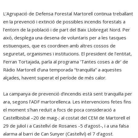
L’Agrupació de Defensa Forestal Martorell continua treballant
en la prevenció i extinció de possibles incendis forestals a
l’entorn de la població i de part del Baix Llobregat Nord. Per
això, desplega una desena de voluntaris per a les tasques
estiuenques, que es coordinen amb altres cossos de
seguretat, organismes i institucions. El president de l’entitat,
Ferran Tortajada, parla al programa ‘Tantes coses a dir’ de
Ràdio Martorell d’una temporada “tranquil·la” a aquestes
alçades, havent superat el període de més calor.
La campanya de prevenció d’incendis està sent tranquil·la per
ara, segons l’ADF martorellenca. Les intervencions fetes fins
el moment s’han reduït a focs de poca consideració a
Castellbisbal –20 de maig-; al costat del CEM de Martorell el
29 de juliol i a Castellví de Rosanes -5 d’agost-, i a una falsa
alarma al barri de Can Sunyer (Castellví) el 7 d’agost.